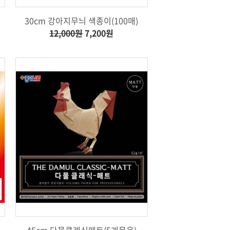
30cm 강아지무늬 색종이(100매)
12,000원
7,200원
45cm 다물클래식매트(5개묶음)