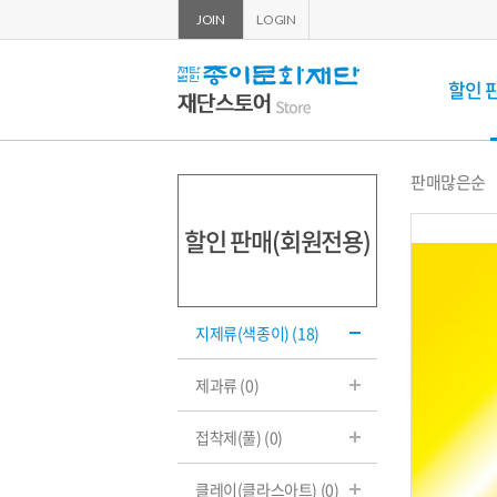
JOIN
LOGIN
할인 
상
할
판매많은순
품
정
인
렬
할인 판매(회원전용)
판
매
지제류(색종이) (18)
(회
제과류 (0)
원
전
접착제(풀) (0)
용)
클레이(클라스아트) (0)