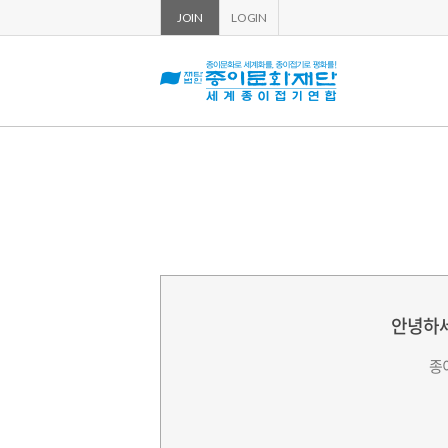
JOIN
LOGIN
회
원
가
입
안녕하세
종