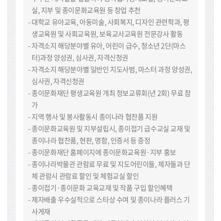
실, 지부 및 종이문화교육원 등 창업 추천
대학교 유아교육, 아동미술, 사회복지, 디자인 관련학과, 평
생교육원 및 사회교육원, 보육교사교육원 전문강사 활동
자격소지 해당분야별 유아, 어린이 급수, 청소년 2단(마스
터)과정 양성권, 심사권, 자격신청권
자격소지 해당분야별 일반인 지도사범, 마스터 과정 양성권,
심사권, 자격신청권
종이문화재단 평생교육원 개최 정보교류회(년 2회) 무료 참
가
지역 행사 및 봉사활동시 종이나라 협찬품 지원
종이문화교육원 및 지부설립시, 종이접기 급수교실 교재 및
종이나라 협찬품, 현판, 명함, 인증서 등 증정
종이문화재단 홈페이지에 종이문화교육원·지부 홍보
종이나라박물관 관람료 무료 및 지도어린이들, 제자들과 단
체 관람시 관람료 할인 및 체험교실 할인
종이접기·종이문화 교육교재 및 작품 구입 할인혜택
제자배출 우수실적으로 스타상 수여 및 종이나라 플러스 기
사게재