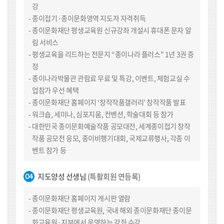
강
종이접기·종이문화영역 지도자 자격취득
종이문화재단 평생교육원 신규강좌 개설시 휴대폰 문자 알
림 서비스
평생교육을 리드하는 전문지 “종이나라 플러스” 1년 3권 증
정
종이나라박물관 관람료 무료 및 특강, 이벤트, 체험교실 수
업참가 우선 혜택
종이문화재단 홈페이지 ‘창작작품갤러리’ 창작작품 발표
워크숍, 세미나, 심포지움, 컨벤션, 학술대회 등 참가
대한민국 종이문화예술작품 공모대전, 세계종이접기 창작
작품 공모전 응모, 종이비행기대회, 국제교류행사, 각종 이
벤트 참가 등
지도양성 선생님
(특활회원 연등록)
종이문화재단 홈페이지 게시판 열람
종이문화재단 평생교육원, 국내 해외 종이문화재단 종이문
화교육원·지부에서 운영하는 강좌 수강