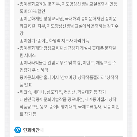
종이문화교육원 및 지부, 지도양성선생님 교실운영시 연등
록비 50% 할인
종이문화재단 평생교육원, 국내해외 종이문화재단 종이문
화교육원·지부, 지도양성선생님 교실에서 운영하는 강좌수
강
종이접기·종이문화영역 지도사 자격취득
종이문화재단 평생교육원 신규강좌 개설시 휴대폰 문자알
림 서비스
종이나라박물관 관람료 무료 및 특강, 이벤트, 체험교실 수
업참가 우선 혜택
종이문화재단 홈페이지 ‘참여마당-창작작품갤러리’ 창작작
품 발표
워크숍, 세미나, 심포지움, 컨벤션, 학술대회 등 참가
대한민국 종이문화예술작품 공모대전, 세계종이접기 창작
작품공모전 응모, 종이비행기대회, 국제교류행사, 각종 이벤
트 참가 등
연회비안내