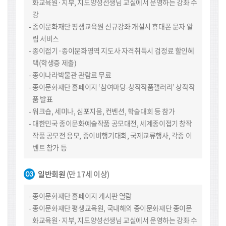
화교육원·지부, 지도양성선생님 교실에서 운영하는 강좌 수
강
종이문화재단 평생교육원 신규강좌 개설시 휴대폰 문자 알
림 서비스
종이접기·종이문화영역 지도사 자격취득시 검정료 할인혜
택(학생증 제출)
종이나라박물관 관람료 무료
종이문화재단 홈페이지 ‘참여마당-창작작품갤러리’ 창작작
품 발표
워크숍, 세미나, 심포지움, 컨벤션, 학술대회 등 참가
대한민국 종이문화예술작품 공모대전, 세계종이접기 창작
작품 공모전 응모, 종이비행기대회, 국제교류행사, 각종 이
벤트 참가 등
일반회원
(만 17세 이상)
종이문화재단 홈페이지 게시판 열람
종이문화재단 평생교육원, 국내해외 종이문화재단 종이문
화교육원·지부, 지도양성선생님 교실에서 운영하는 강좌 수