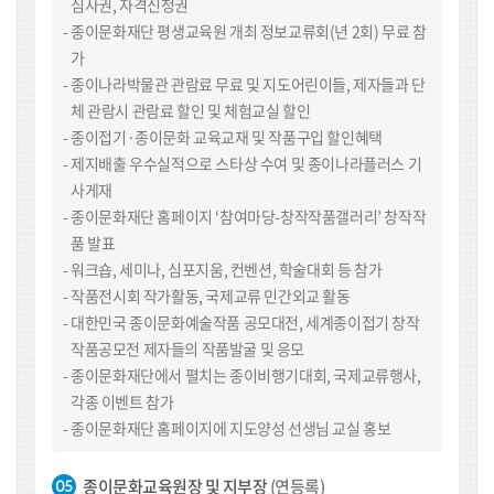
심사권, 자격신청권
종이문화재단 평생교육원 개최 정보교류회(년 2회) 무료 참
가
종이나라박물관 관람료 무료 및 지도어린이들, 제자들과 단
체 관람시 관람료 할인 및 체험교실 할인
종이접기·종이문화 교육교재 및 작품구입 할인혜택
제지배출 우수실적으로 스타상 수여 및 종이나라플러스 기
사게재
종이문화재단 홈페이지 ‘참여마당-창작작품갤러리’ 창작작
품 발표
워크숍, 세미나, 심포지움, 컨벤션, 학술대회 등 참가
작품전시회 작가활동, 국제교류 민간외교 활동
대한민국 종이문화예술작품 공모대전, 세계종이접기 창작
작품공모전 제자들의 작품발굴 및 응모
종이문화재단에서 펼치는 종이비행기대회, 국제교류행사,
각종 이벤트 참가
종이문화재단 홈페이지에 지도양성 선생님 교실 홍보
종이문화교육원장 및 지부장
(연등록)