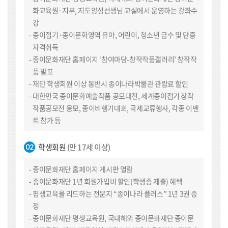
화교육원·지부, 지도양성선생님 교실에서 운영하는 강좌수
강
종이접기·종이문화영역 유아, 어린이, 청소년 급수 및 단증
자격취득
종이문화재단 홈페이지 ‘참여마당-창작작품갤러리’ 창작작
품 발표
재단 학생회원 이상 동반시 종이나라박물관 관람료 할인
대한민국 종이문화예술작품 공모대전, 세계종이접기 창작
작품공모전 응모, 종이비행기대회, 국제교류행사, 각종 이벤
트 참가 등
학생회원
(만 17세 이상)
종이문화재단 홈페이지 게시판 열람
종이문화재단 1년 회원가입비 할인(학생증 제출) 혜택
평생교육을 리드하는 전문지 “종이나라 플러스” 1년 3권 증
정
종이문화재단 평생교육원, 국내해외 종이문화재단 종이문