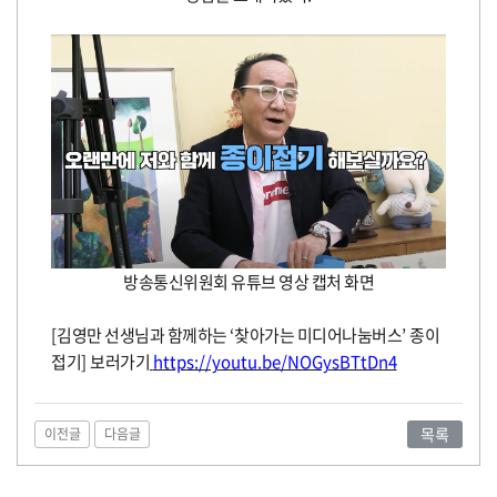
도
전!
방송통신위원회 유튜브 영상 캡처 화면
[
김영만 선생님과 함께하는
‘
찾아가는 미디어나눔버스
’
종이
접기
]
보러가기
https://youtu.be/NOGysBTtDn4
목록
이전글
다음글