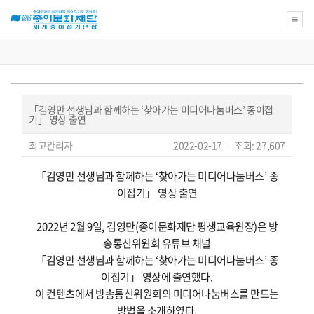
새
로
운
꿈
「김영만 선생님과 함께하는 ‘찾아가는 미디어나눔버스’ 종이접
을
기」 영상 출연
위
한
페
글
작
최고관리자
2022-02-17
조회: 27,607
종
쓴
성
이
이
이:
일:
지
문
본
「
김영만 선생님과 함께하는
‘
찾아가는 미디어나눔버스
’
종
정
화
문
보
재
이접기
」
영상 출연
단
교
육
2022
년
2
월
9
일
,
김영만
(
종이문화재단 평생교육원장
)
은 방
강
송통신위원회 유튜브 채널
좌
의
「
김영만 선생님과 함께하는
‘
찾아가는 미디어나눔버스
’
종
아
이접기
」
영상에 출연했다
.
름
다
이 컨텐츠에서 방송통신위원회의 미디어나눔버스를 만드는
운
방법을 소개하였다
.