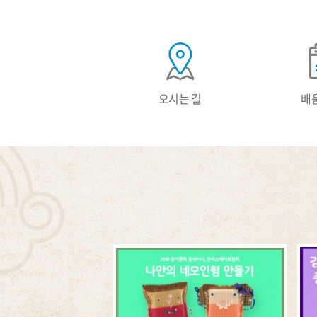
빠
른
메
뉴
오시는 길
배