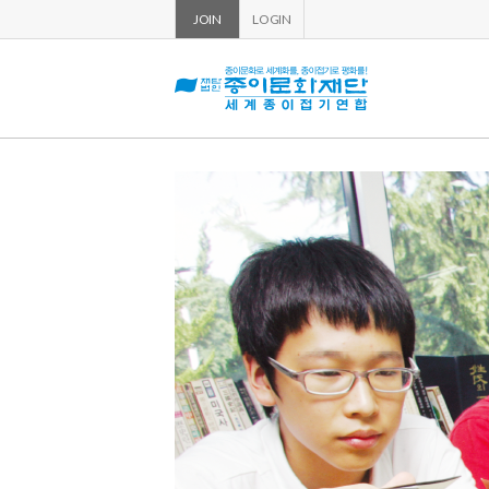
팝
팝
JOIN
LOGIN
업
업
레
레
이
이
어
어
알
알
림
림
이
없
습
본
니
문
다.