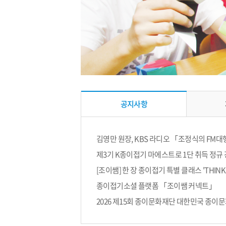
게
시
공지사항
판
최
신
글
공
김영만 원장, KBS 라디오 「조정식의 FM
지
사
제3기 K종이접기 마에스트로 1단 취득 정규
항
[조이쌤] 한 장 종이접기 특별 클래스 'THINK
종이접기소셜 플랫폼 「조이쌤 커넥트」
2026 제15회 종이문화재단 대한민국 종이문