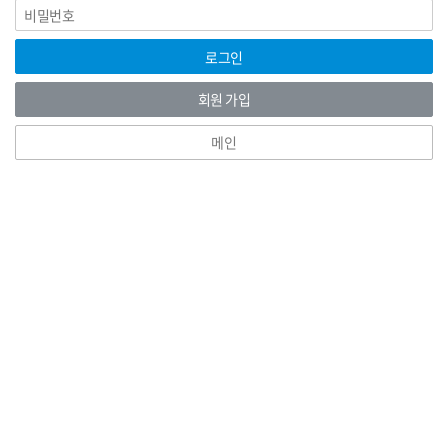
비
그
밀
인
번
호
로그인
회원 가입
메인