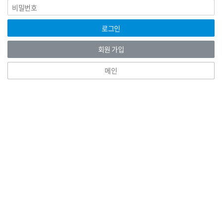
비
그
밀
인
번
호
로그인
회원 가입
메인