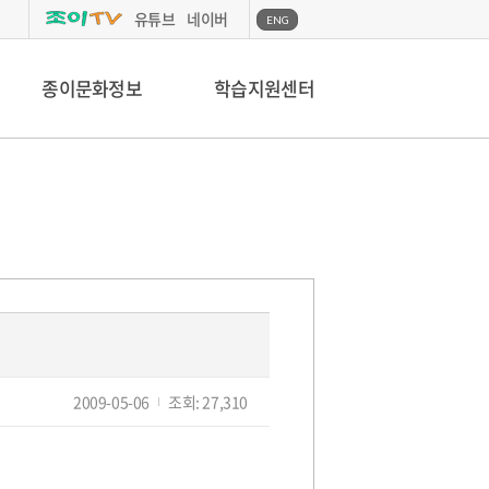
유튜브
네이버
ENG
종이문화정보
학습지원센터
작
2009-05-06
조회: 27,310
성
일: