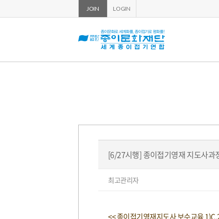
JOIN
LOGIN
[6/27시행] 종이접기영재 지도사과
페
글
최고관리자
쓴
이
이:
지
정
보
본
<< 종이접기영재지도사 보수교육 1)C,2)B