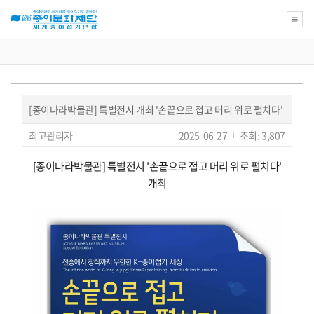
새
로
운
꿈
[종이나라박물관] 특별전시 개최 '손끝으로 접고 머리 위로 펼치다'
을
위
페
글
작
최고관리자
2025-06-27
조회: 3,807
한
쓴
성
이
종
이:
일:
지
이
본
[종이나라박물관] 특별전시 '손끝으로 접고 머리 위로 펼치다'
정
문
문
보
화
개최
재
단
교
육
강
좌
의
아
름
다
운