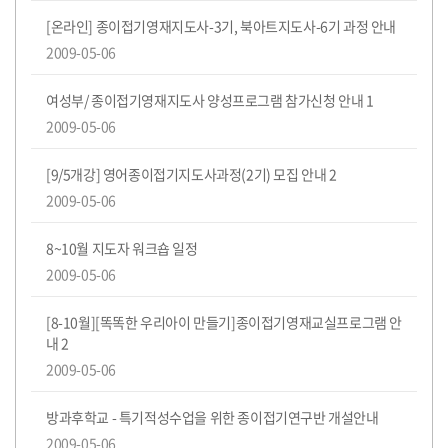
도
전!
[온라인] 종이접기영재지도사-3기, 북아트지도사-6기 과정 안내
2009-05-06
댓
개
여성부/ 종이접기영재지도사 양성프로그램 참가신청 안내
1
글
2009-05-06
댓
개
[9/5개강] 영어종이접기지도사과정(2기) 모집 안내
2
글
2009-05-06
8~10월 지도자 워크숍 일정
2009-05-06
[8-10월][똑똑한 우리아이 만들기]종이접기영재교실프로그램 안
댓
개
내
2
글
2009-05-06
방과후학교 - 특기적성수업을 위한 종이접기연구반 개설안내
2009-05-06