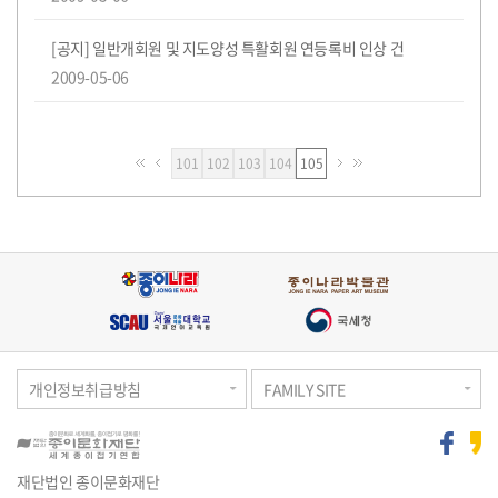
[공지] 일반개회원 및 지도양성 특활회원 연등록비 인상 건
2009-05-06
페
페
페
페
101
102
103
104
105
이
이
이
이
지
지
지
지
개인정보취급방침
FAMILY SITE
재단법인 종이문화재단