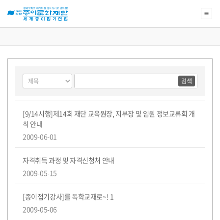
새
로
운
꿈
게
검
검
을
시
색
색
위
물
대
어
한
필
검
상
종
공
수
색
이
지
[9/14시행]제14회 재단 교육원장, 지부장 및 임원 정보교류회 개
문
사
최 안내
화
항
재
목
2009-06-01
단
록
교
육
자격취득 과정 및 자격신청처 안내
강
2009-05-15
좌
의
아
댓
개
[종이접기강사]를 독학교재로~!
1
름
다
글
2009-05-06
운