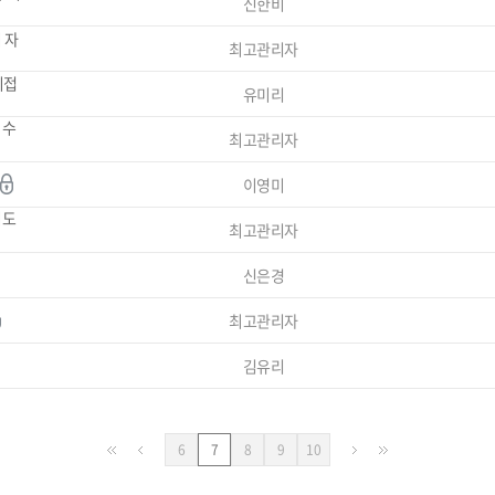
신한비
 자
최고관리자
이접
유미리
 수
최고관리자
증
이영미
지도
최고관리자
신은경
최고관리자
김유리
페
페
페
페
6
7
8
9
10
이
이
이
이