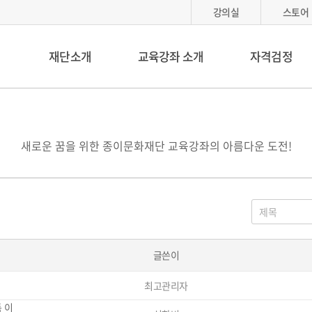
강의실
스토어
재단소개
교육강좌 소개
자격검정
새로운 꿈을 위한 종이문화재단 교육강좌의 아름다운 도전!
게
시
물
검
색
글쓴이
최고관리자
 이