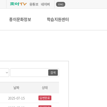
유튜브
네이버
ENG
종이문화정보
학습지원센터
검
검
색
색
대
어
필
상
수
날짜
상태
2025-07-15
답변완료