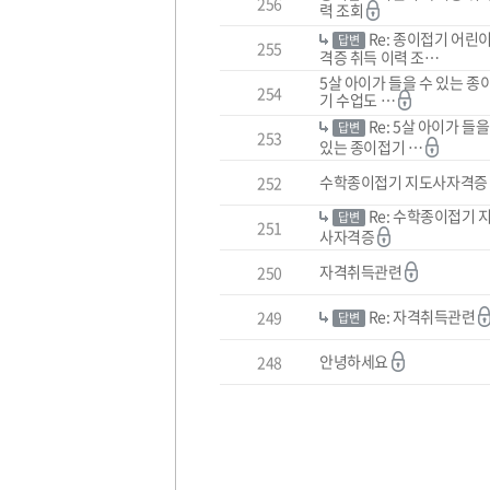
256
력 조회
센
터-1:1
Re: 종이접기 어린이
답변
문
255
격증 취득 이력 조…
의
하
5살 아이가 들을 수 있는 종
254
기
기 수업도 …
목
Re: 5살 아이가 들을
답변
록
253
있는 종이접기 …
수학종이접기 지도사자격
252
Re: 수학종이접기 
답변
251
사자격증
자격취득관련
250
Re: 자격취득관련
249
답변
안녕하세요
248