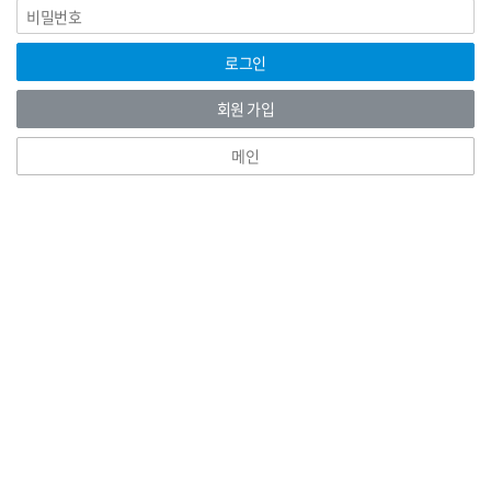
비
그
밀
인
번
호
로그인
회원 가입
메인